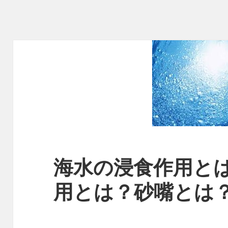
海水の浸食作用と
用とは？砂嘴とは