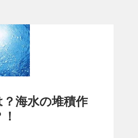
は？海水の堆積作
？！