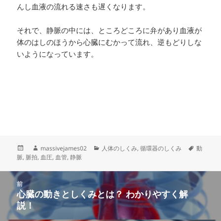
んし血液の流れる速さも遅くなります。
それで、静脈の中には、ところどころに弁があり血液が
体のはしのほうから心臓にむかって流れ、逆もどりしな
いようになっています。
投
作
カ
タ
massivejames02
人体のしくみ
,
循環器のしくみ
動
稿
成
テ
グ
脈
,
脈拍
,
血圧
,
血管
,
静脈
日:
者
ゴ
リ
投
ー
前
稿
心臓の動きとしくみとは？ わかりやすく解
前
ナ
説！
の
ビ
投