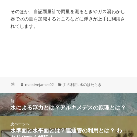
そのほか、自記雨量計で雨量を測るときやガス湯わかし
器で水の量を加減するところなどに浮きが上手に利用さ
れてします。
投
作
カ
massivejames02
力の利用
,
水のはたらき
稿
成
テ
日:
者
ゴ
投
リ
前
稿
水による浮力とは？アルキメデスの原理とは？
ー
前
ナ
の
ビ
投
次ページへ
ゲ
稿:
水準面と水平面とは？連通管の利用とは？ わ
次
ー