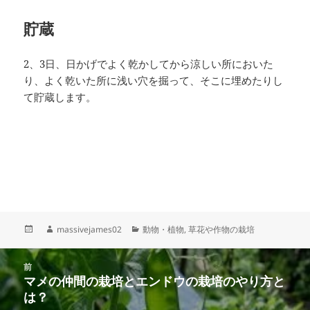
貯蔵
2、3日、日かげでよく乾かしてから涼しい所においた
り、よく乾いた所に浅い穴を掘って、そこに埋めたりし
て貯蔵します。
投
作
カ
massivejames02
動物・植物
,
草花や作物の栽培
稿
成
テ
日:
者
ゴ
投
リ
前
稿
マメの仲間の栽培とエンドウの栽培のやり方と
ー
前
ナ
は？
の
ビ