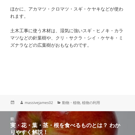
ほかに、アカマツ・クロマツ・スギ・ケヤキなどが使わ
れます。
土木工事に使う木材は、湿気に強いスギ・ヒノキ・カラ
マツなどの針葉樹や、クリ・サクラ・シイ・ケヤキ・ミ
ズナラなどの広葉樹がおもなものです。
投
作
カ
massivejames02
動物・植物
,
植物の利用
稿
成
テ
日:
者
ゴ
投
リ
前
稿
実・花・葉・茎・根を食べるものとは？ わか
ー
前
ナ
りやすく解説！
の