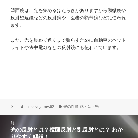
凹面鏡は、光を集めるはたらきがありますから顕微鏡や
反射望遠鏡などの反射鏡や、医者の額帯鏡などに使われ
ます。
また、光を集めて遠くまで照らすために自動車のヘッド
ライトや懐中電灯などの反射鏡にも使われています。
投
作
カ
massivejames02
光の性質
,
熱・音・光
稿
成
テ
日:
者
ゴ
投
リ
前
稿
光の反射とは？鏡面反射と乱反射とは？ わか
ー
前
ナ
りやすく解説！
の