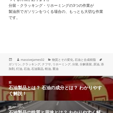
分留・クラッキング・リホーミングの3つの作業が
製油所でガソリンをつくる場合の、もっとも大切な作業
です。
投
作
カ
タ
massivejames02
物質とその変化
,
石油と合成樹脂
稿
成
テ
グ
ガソリン
,
クラッキング
,
ナフサ
,
リホーミング
,
分留
,
分解蒸留
,
原油
,
添
日:
者
ゴ
加剤
,
灯油
,
石油
,
石油製品
,
軽油
,
重油
リ
ー
投
前
稿
石油製品とは？ 石油の成分とは？ わかりやす
前
ナ
く解説！
の
ビ
投
ゲ
稿:
次ページへ
ー
石油製品の性質と用途とは？ わかりやすく解
次