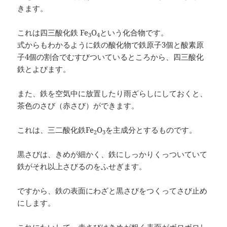
きます。
これは四三酸化鉄 Fe
O
という化合物です。
3
4
式からもわかるように鉄の酸化物で鉄原子3個と酸素原
子4個の割合でむすびついているところから、四三酸化
鉄とよびます。
また、鉄を空気中に放置したり雨ざらしにしておくと、
茶色のさび（赤さび）ができます。
これは、三二酸化鉄Fe
O
を主成分とするものです。
2
3
黒さびは、きめが細かく、鉄にしっかりくっついていて
鉄がそれ以上さびるのをふせぎます。
ですから、鉄の表面にわざと黒さびをつくってさび止め
にします。
これにたいして、赤さびはきめが粗く表面がボロボロし