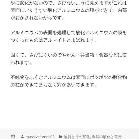
やに変化がないので、さびないように見えますがこれは
表面にごくうすい酸化アルミニウムの膜ができて、内部
がおかされないからです。
アルミニウムの表面を処理して酸化アルミニウムの膜を
つくったものはアルマイトとよばれます。
固くて、さびにくいのでやかん・弁当箱・食器などに使
われます。
不純物をふくむアルミニウムは表面にボツボツの酸化物
の粒ができてまもなく穴があいてきます。
投
作
カ
massivejames02
物質とその変化
,
金属の酸化と還元