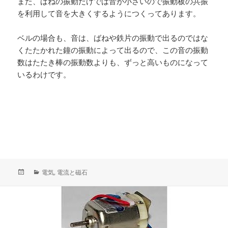
また、ばねの振動だけでは音が小さいので振動板の共振
を利用して音を大きくするようにつくってあります。
ベルの場合も、音は、ばねや鉄片の振動で出るのではな
くたたかれた鐘の振動によって出るので、この音の振動
数はたたき棒の振動数よりも、ずっと高いものになって
いるわけです。
投
カ
電気
,
電流と磁石
稿
テ
日:
ゴ
リ
ー