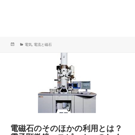
投
カ
電気
,
電流と磁石
稿
テ
日:
ゴ
リ
ー
電磁石のそのほかの利用とは？