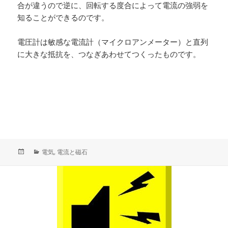
合が違うので逆に、回転する度合によって電流の強弱を
知ることができるのです。
電圧計は敏感な電流計（マイクロアンメーター）と直列
に大きな抵抗を、つなぎあわせてつくったものです。
投
カ
電気
,
電流と磁石
稿
テ
日:
ゴ
リ
ー