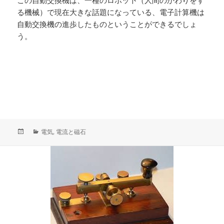
る機械）で現在大きな話題になっている、電子計算機は
自動交換機の進歩したものということができるでしょ
う。
投
カ
電気
,
電流と磁石
稿
テ
日:
ゴ
リ
ー