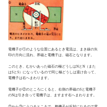
電機子が①のような位置にあるとき電流は、まき線の矢
印の方向に流れ、界磁と電機子は、磁石となります。
このとき、むかいあった磁石の極どうしはNとN（また
はSとS）になっているので同じ極どうしは退け合って、
電機子は右へまわります。
電機子が②のところにくると、右側の界磁のSと電機子
のNは引き合って電機子は、ますます右へまわります。
②から③にうつるところで、整機子が反対になるので電