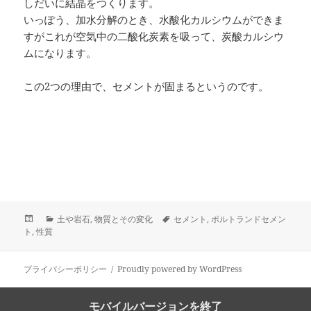
しだいに結晶をつくります。
いっぽう、加水分解のとき、水酸化カルシウムができま
すがこれが空気中の二酸化炭素を吸って、炭酸カルシウ
ムになります。
この2つの理由で、セメントが固まるというのです。
投
カ
タ
土や岩石
,
物質とその変化
セメント
,
ポルトランドセメン
稿
テ
グ
ト
,
性質
日:
ゴ
リ
ー
プライバシーポリシー
Proudly powered by WordPress
モバイルバージョンを終了