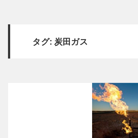
タグ:
炭田ガス