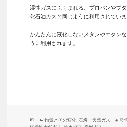
湿性ガスにふくまれる、プロパンやブタ
化石油ガスと同じように利用されていま
かんたんに液化しないメタンやエタンな
うに利用されます。
投
カ
タ
物質とその変化
,
石炭・天然ガス
乾
稿
テ
グ
構造性天然ガス
,
油田ガス
,
炭田ガス