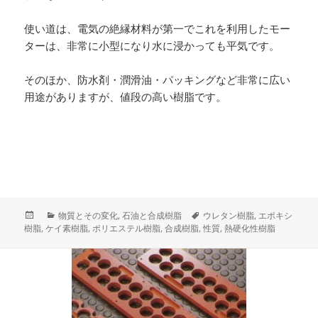
使い道は、電気の絶縁材料が第一でこれを利用したモー
ターは、非常に小型になり水に浸かっても平気です。
そのほか、防水剤・潤滑油・パッキングなど非常に広い
用途がありますが、値段の高い樹脂です。
投
カ
タ
物質とその変化
,
石油と合成樹脂
ウレタン樹脂
,
エポキシ
稿
テ
グ
樹脂
,
ケイ素樹脂
,
ポリエステル樹脂
,
合成樹脂
,
性質
,
熱硬化性樹脂
日:
ゴ
リ
ー