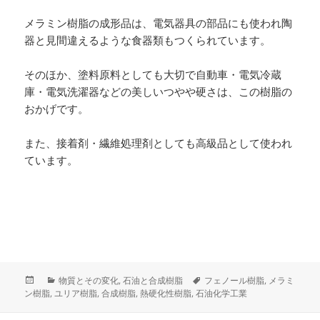
メラミン樹脂の成形品は、電気器具の部品にも使われ陶
器と見間違えるような食器類もつくられています。
そのほか、塗料原料としても大切で自動車・電気冷蔵
庫・電気洗濯器などの美しいつやや硬さは、この樹脂の
おかげです。
また、接着剤・繊維処理剤としても高級品として使われ
ています。
投
カ
タ
物質とその変化
,
石油と合成樹脂
フェノール樹脂
,
メラミ
稿
テ
グ
ン樹脂
,
ユリア樹脂
,
合成樹脂
,
熱硬化性樹脂
,
石油化学工業
日:
ゴ
リ