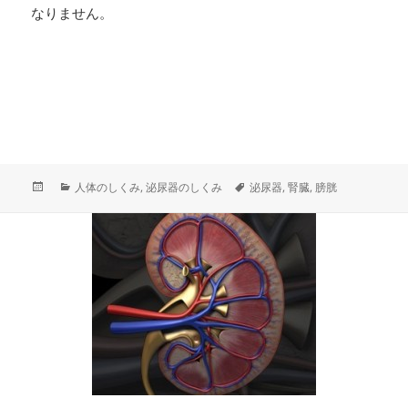
なりません。
投
カ
タ
人体のしくみ
,
泌尿器のしくみ
泌尿器
,
腎臓
,
膀胱
稿
テ
グ
日:
ゴ
リ
ー