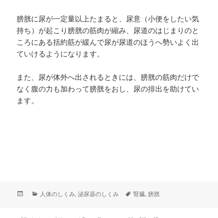
膀胱に尿が一定量以上たまると、尿意（小便をしたい気
持ち）が起こり膀胱の筋肉が縮み、尿道のはじまりのと
ころにある括約筋が緩んで尿が尿道のほうへ勢いよく出
ていけるようになります。
また、尿が体外へ出されるときには、膀胱の筋肉だけで
なく腹の力も加わって膀胱をおし、尿の排出を助けてい
ます。
投
カ
タ
人体のしくみ
,
泌尿器のしくみ
腎臓
,
膀胱
稿
テ
グ
日:
ゴ