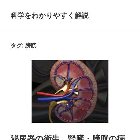
科学をわかりやすく解説
タグ:
膀胱
泌尿器の衛生、腎臓・膀胱の病