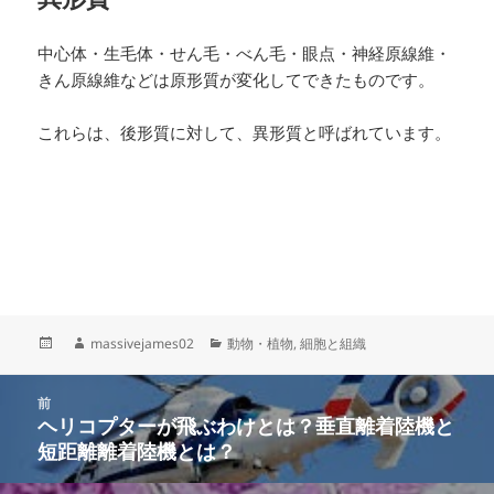
中心体・生毛体・せん毛・べん毛・眼点・神経原線維・
きん原線維などは原形質が変化してできたものです。
これらは、後形質に対して、異形質と呼ばれています。
投
作
カ
massivejames02
動物・植物
,
細胞と組織
稿
成
テ
日:
者
ゴ
投
リ
前
稿
ヘリコプターが飛ぶわけとは？垂直離着陸機と
ー
前
ナ
短距離離着陸機とは？
の
ビ
投
ゲ