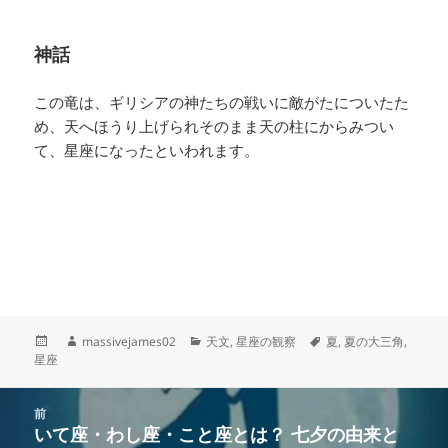
神話
この竜は、ギリシアの神たちの戦いに敵がたについたた
め、天へほうり上げられそのまま天の柱にからみつい
て、星座になったといわれます。
投
作
カ
タ
massivejames02
天文
,
星座の観察
夏
,
夏の大三角
,
稿
成
テ
グ
星座
日:
者
ゴ
リ
投
ー
前
稿
いて座・わし座・こと座とは？ 七夕の由来と
前
ナ