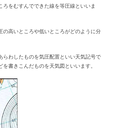
ころをむすんでできた線を等圧線といいま
圧の高いところや低いところがどのように分
あらわしたものを気圧配置といい天気記号で
どを書きこんだものを天気図といいます。