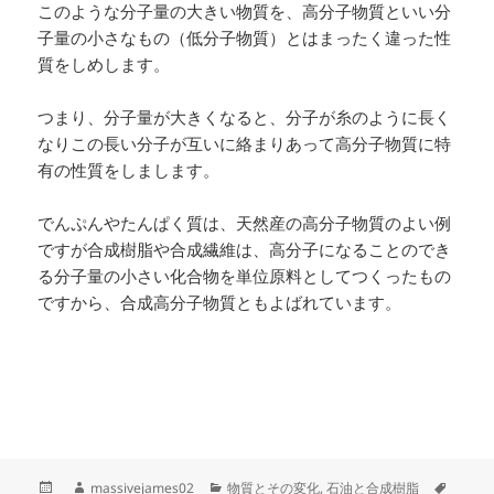
このような分子量の大きい物質を、高分子物質といい分
子量の小さなもの（低分子物質）とはまったく違った性
質をしめします。
つまり、分子量が大きくなると、分子が糸のように長く
なりこの長い分子が互いに絡まりあって高分子物質に特
有の性質をしまします。
でんぷんやたんぱく質は、天然産の高分子物質のよい例
ですが合成樹脂や合成繊維は、高分子になることのでき
る分子量の小さい化合物を単位原料としてつくったもの
ですから、合成高分子物質ともよばれています。
投
作
カ
タ
massivejames02
物質とその変化
,
石油と合成樹脂