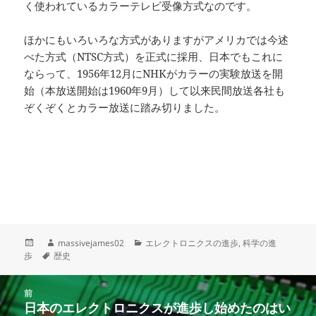
く使われているカラーテレビ受像方式なのです。
ほかにもいろいろな方式がありますがアメリカでは今述
べた方式（NTSC方式）を正式に採用、日本でもこれに
ならって、1956年12月にNHKがカラーの実験放送を開
始（本放送開始は1960年9月）して以来民間放送各社も
ぞくぞくとカラー放送に踏み切りました。
投
作
カ
massivejames02
エレクトロニクスの進歩
,
科学の進
稿
タ
成
テ
歩
歴史
日:
グ
者
ゴ
リ
投
ー
前
稿
日本のエレクトロニクスが進歩し始めたのはい
前