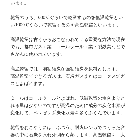
います。
乾留のうち、600℃ぐらいで乾留するのを低温乾留とい
い1000℃ぐらいで乾留するのを高温乾留といいます。
高温乾留は古くからおこなわれている重要な方法で現在
でも、都市ガスエ業・コールタールエ業・製鉄業などで
さかんに使われています。
高温乾留では、弱粘結炭か強粘結炭を原料とします。
高温乾留でできるガスは、石炭ガスまたはコークス炉ガ
スとよばれます。
タールはコールクールとよばれ、低温乾留の場合よりと
れる量は少ないのですが高温のために成分の炭化水素が
変化して、ベンゼン系炭化水素を多くふくんでいます。
乾留をおこなうには、ふつう、耐火レンガでつくった容
器の中に石炭を入れ外側から熱します。高温乾留を、大