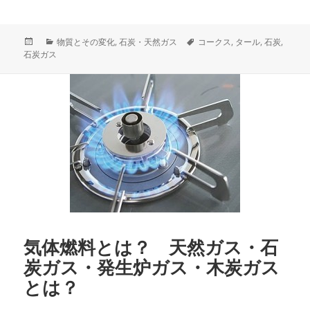
投
カ
タ
物質とその変化
,
石炭・天然ガス
コークス
,
タール
,
石炭
,
稿
テ
グ
石炭ガス
日:
ゴ
リ
ー
気体燃料とは？ 天然ガス・石
炭ガス・発生炉ガス・木炭ガス
とは？