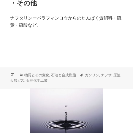
・その他
ナフタリンーパラフィンロウからのたんぱく質飼料・硫
黄・硫酸など。
投
カ
タ
物質とその変化
,
石油と合成樹脂
ガソリン
,
ナフサ
,
原油
,
稿
テ
グ
天然ガス
,
石油化学工業
日:
ゴ
リ
ー