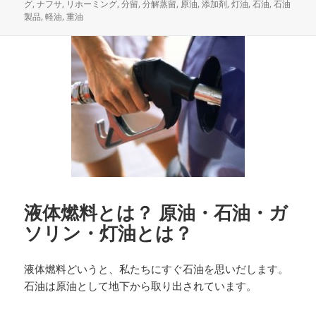
稿
テ
グ
グ
,
ナフサ
,
リホーミング
,
分留
,
分解蒸留
,
原油
,
添加剤
,
灯油
,
石油
,
石油
日:
ゴ
製品
,
軽油
,
重油
リ
ー
液体燃料とは？ 原油・石油・ガ
ソリン・灯油とは？
液体燃料どいうと、私たちにすぐ石油を思いだします。
石油は原油として地下から取り出されています。