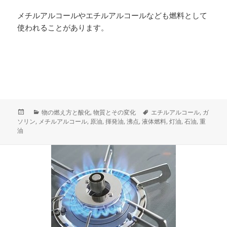
メチルアルコールやエチルアルコールなども燃料として
使われることがあります。
投
カ
タ
物の燃え方と酸化
,
物質とその変化
エチルアルコール
,
ガ
稿
テ
グ
ソリン
,
メチルアルコール
,
原油
,
揮発油
,
沸点
,
液体燃料
,
灯油
,
石油
,
重
日:
ゴ
油
リ
ー