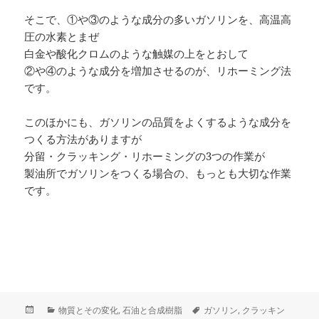
そこで、①や③のような成分の多いガソリンを、高温高
圧の水素とまぜ
白金や酸化クロムのような触媒の上をとおして
②や④のような成分を増加させるのが、リホーミング法
です。
このほかにも、ガソリンの品質をよくするような成分を
つくる方法がありますが
分留・クラッキング・リホーミングの3つの作業が
製油所でガソリンをつくる場合の、もっとも大切な作業
です。
投
カ
タ
物質とその変化
,
石油と合成樹脂
ガソリン
,
クラッキン