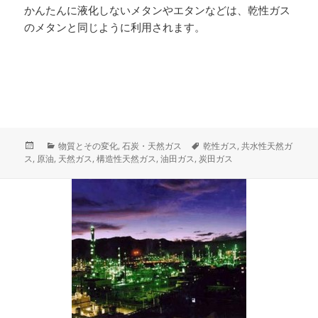
かんたんに液化しないメタンやエタンなどは、乾性ガス
のメタンと同じように利用されます。
投
カ
タ
物質とその変化
,
石炭・天然ガス
乾性ガス
,
共水性天然ガ
稿
テ
グ
ス
,
原油
,
天然ガス
,
構造性天然ガス
,
油田ガス
,
炭田ガス
日:
ゴ
リ
ー