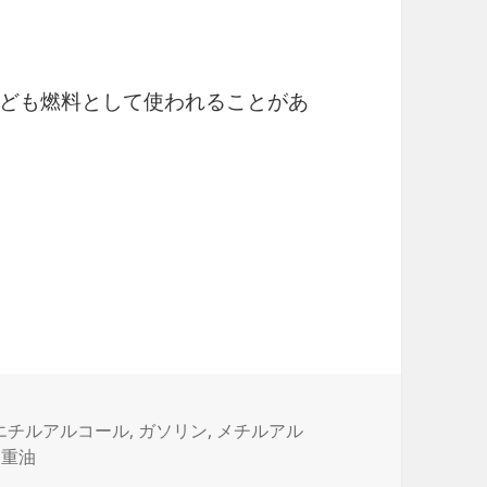
ども燃料として使われることがあ
タ
エチルアルコール
,
ガソリン
,
メチルアル
グ
,
重油