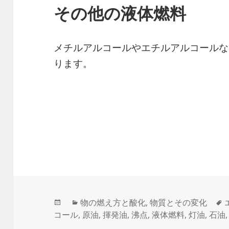
その他の液体燃料
メチルアルコールやエチルアルコールな
ります。
投
カ
物の燃え方と酸化
,
物質とその変化
稿
テ
コール
,
原油
,
揮発油
,
沸点
,
液体燃料
,
灯油
,
石油
日:
ゴ